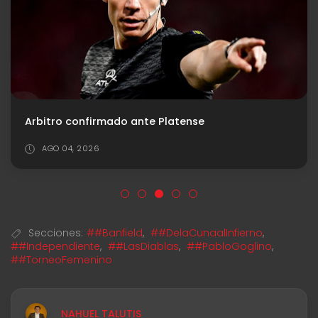
Arbitro confirmado ante Platense
AGO 04, 2026
Secciones:
##Banfield
,
##DelaCunaalInfierno
,
##Independiente
,
##LasDiablas
,
##PabloGoglino
,
##TorneoFemenino
NAHUEL TALUTIS