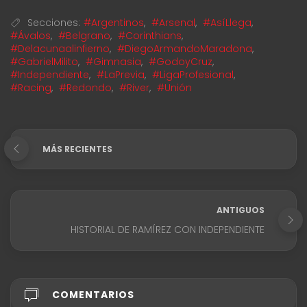
Secciones:
#Argentinos
,
#Arsenal
,
#AsíLlega
,
#Ávalos
,
#Belgrano
,
#Corinthians
,
#Delacunaalinfierno
,
#DiegoArmandoMaradona
,
#GabrielMilito
,
#Gimnasia
,
#GodoyCruz
,
#Independiente
,
#LaPrevia
,
#LigaProfesional
,
#Racing
,
#Redondo
,
#River
,
#Unión
MÁS RECIENTES
ANTIGUOS
HISTORIAL DE RAMÍREZ CON INDEPENDIENTE
COMENTARIOS