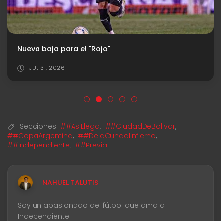
Nueva baja para el "Rojo"
JUL 31, 2026
Secciones:
##AsiLlega
,
##CiudadDeBolivar
,
##CopaArgentina
,
##DelaCunaalInfierno
,
##Independiente
,
##Previa
NAHUEL TALUTIS
Soy un apasionado del fútbol que ama a
Independiente.