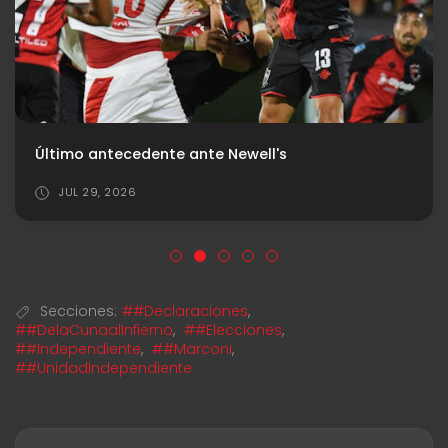
Último antecedente ante Newell's
JUL 29, 2026
Secciones:
##Declaraciones
,
##DelaCunaalInfierno
,
##Elecciones
,
##Independiente
,
##Marconi
,
##UnidadIndependiente