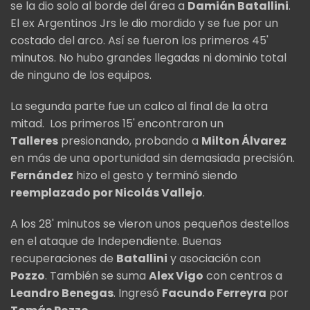
se la dio solo al borde del área a
Damián Batallini
.
El ex Argentinos Jrs le dio mordido y se fue por un
costado del arco. Así se fueron los primeros 45'
minutos. No hubo grandes llegadas ni dominio total
de ninguno de los equipos.
La segunda parte fue un calco al final de la otra
mitad. Los primeros 15' encontraron un
Talleres
presionando, probando a
Milton Álvarez
en más de una oportunidad sin demasiada precisión.
Fernández
hizo el gesto y terminó siendo
reemplazado por Nicolás Vallejo
.
A los 28' minutos se vieron unos pequeños destellos
en el ataque de Independiente. Buenas
recuperaciones de
Batallini
y asociación con
Pozzo
. También se suma
Alex Vigo
con centros a
Leandro Benegas
. Ingresó
Facundo Ferreyra
por