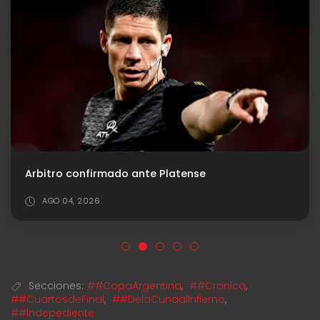
Respira Independiente: levantará la inhibición por Facundo Zabala
AGO 03, 2026
Secciones:
##CopaArgentina
,
##Cronica
,
##CuartosdeFinal
,
##DelaCunaalInfierno
,
##Indepediente