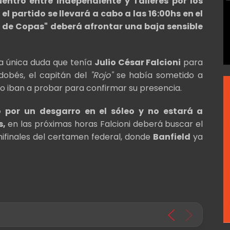
entro entre Independiente y Talleres por los
el partido se llevará a cabo a las 16:00hs en el
y de Copas" deberá afrontar una baja sensible
a única duda que tenía
Julio César Falcioni
para
rdobés, el capitán del
"Rojo"
se había sometido a
 lo iban a probar para confirmar su presencia.
 por un desgarro en el sóleo y no estará a
s,
en las próximas horas Falcioni deberá buscar el
mifinales del certamen federal, donde
Banfield
ya