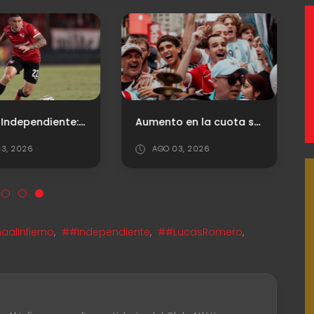
Respira Independiente: levantará la inhibición por Facundo Zabala
Aumento en la cuota social
3, 2026
AGO 03, 2026
alInfierno
,
##Independiente
,
##LucasRomero
,