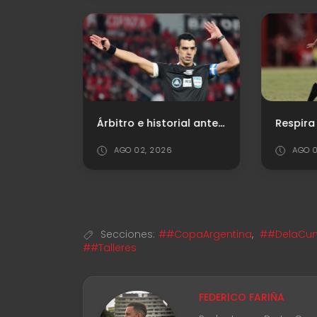
Lo positivo, lo negativo y los puntajes ante Vélez
Árbitro e historial ante Vélez Sarsfield
AGO 02, 2026
AGO 0
Secciones:
##CopaArgentina
,
##DelaCuna
##Talleres
FEDERICO FARIÑA