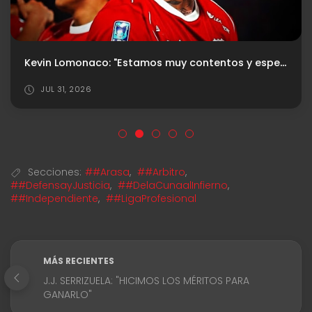
Kevin Lomonaco: "Estamos muy contentos y esperamos seguir por este camino"
JUL 31, 2026
Secciones:
##Arasa
,
##Arbitro
,
##DefensayJusticia
,
##DelaCunaalInfierno
,
##Independiente
,
##LigaProfesional
MÁS RECIENTES
J.J. SERRIZUELA: "HICIMOS LOS MÉRITOS PARA
GANARLO"