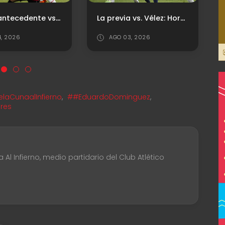
La previa vs. Vélez: Horario, TV y Probables Formaciones
El "Rojo" presentó su nueva camiseta titular
3, 2026
JUL 29, 2026
laCunaalInfierno
,
##EduardoDominguez
,
eres
Al Infierno, medio partidario del Club Atlético