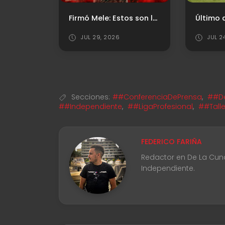
Firmó Mele: Estos son los arqueros uruguayos que dejaron una huella en Independiente
Último antecedente vs. Estudiantes (LP)
JUL 24, 2026
AGO 0
Secciones:
##ConferenciaDePrensa
,
##De
##Independiente
,
##LigaProfesional
,
##Tall
FEDERICO FARIÑA
Redactor en De La Cuna 
Independiente.