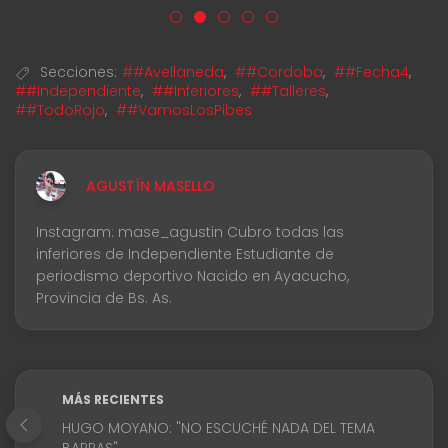
Secciones:
##Avellaneda
,
##Cordoba
,
##Fecha4
,
##Independiente
,
##Inferiores
,
##Talleres
,
##TodoRojo
,
##VamosLosPibes
AGUSTÍN MASELLO
Instagram: mase_agustin Cubro todas las
inferiores de Independiente Estudiante de
periodismo deportivo Nacido en Ayacucho,
Provincia de Bs. As.
MÁS RECIENTES
HUGO MOYANO: "NO ESCUCHÉ NADA DEL TEMA