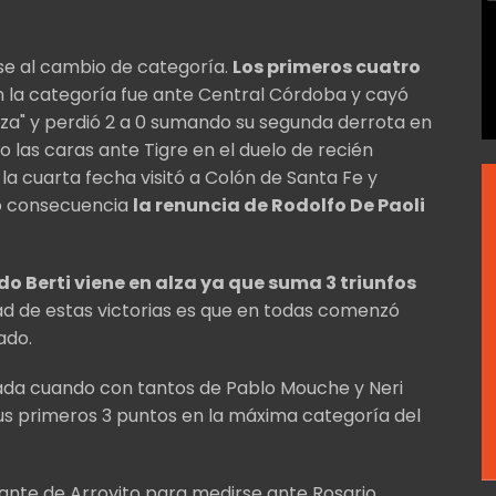
rse al cambio de categoría.
Los primeros cuatro
n la categoría fue ante Central Córdoba y cayó
aleza" y perdió 2 a 0 sumando su segunda derrota en
 las caras ante Tigre en el duelo de recién
la cuarta fecha visitó a Colón de Santa Fe y
mo consecuencia
la renuncia de Rodolfo De Paoli
do Berti viene en alza ya que suma 3 triunfos
ad de estas victorias es que en todas comenzó
ado.
rnada cuando con tantos de Pablo Mouche y Neri
 sus primeros 3 puntos en la máxima categoría del
Gigante de Arroyito para medirse ante Rosario