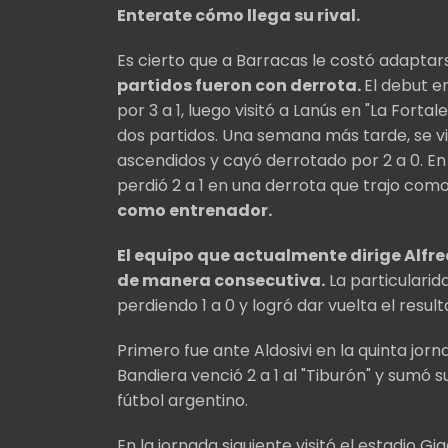
Enterate cómo llega su rival.
Es cierto que a Barracas le costó adapta
partidos fueron con derrota.
El debut e
por 3 a 1, luego visitó a Lanús en "La Fort
dos partidos. Una semana más tarde, se vio
ascendidos y cayó derrotado por 2 a 0. En 
perdió 2 a 1 en una derrota que trajo co
como entrenador.
El equipo que actualmente dirige Alfre
de manera consecutiva.
La particularid
perdiendo 1 a 0 y logró dar vuelta el result
Primero fue ante Aldosivi en la quinta jo
Bandiera venció 2 a 1 al "Tiburón" y sumó
fútbol argentino.
En la jornada siguiente visitó el estadio 