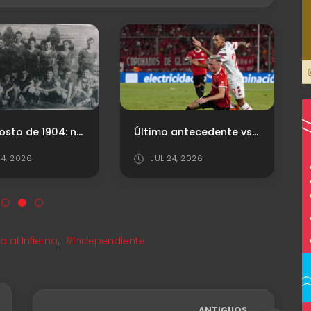
4 de agosto de 1904: nace el "Rey de Copas"
Último antecedente vs. Estudiantes (LP)
4, 2026
JUL 24, 2026
 al Infierno
,
#Independiente
ANTIGUOS