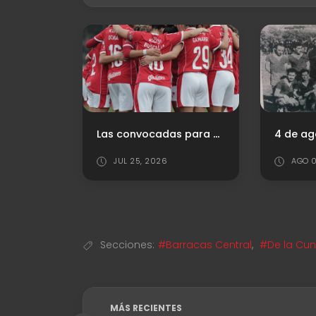
Árbitro e historial vs. Estudiantes De La Plata
Las convocadas para el debut en el Clausura
JUL 25, 2026
AGO 0
Secciones:
#Barracas Central
,
#De la Cuna
MÁS RECIENTES