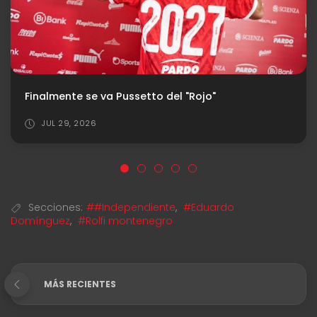
Rey Hilfer, el árbitro para Vélez vs. Independiente
JUL 28, 2026
Secciones:
##Independiente
,
#Eduardo
Domínguez
,
#Rolfi montenegro
MÁS RECIENTES