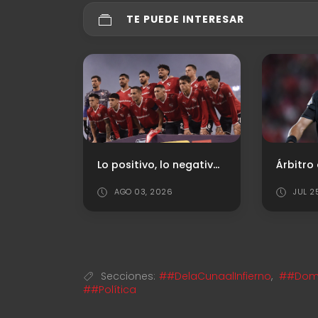
TE PUEDE INTERESAR
El Futsal de Independiente ya conoce a sus próximos rivales en la Copa Argentina
Lo positivo, lo negativo y los puntajes ante Vélez
AGO 03, 2026
JUL 2
Secciones:
##DelaCunaalInfierno
,
##Dom
##Política