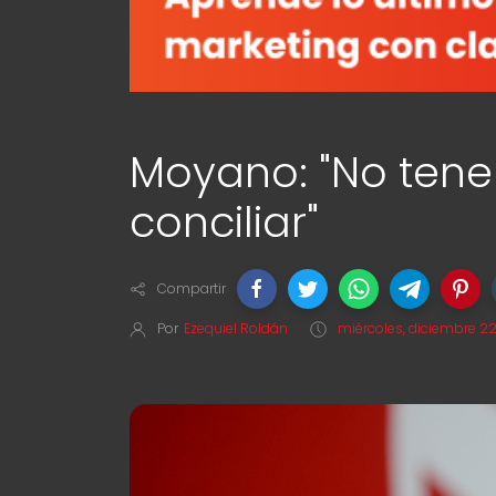
Moyano: "No ten
conciliar"
Compartir
Por
Ezequiel Roldán
miércoles, diciembre 22