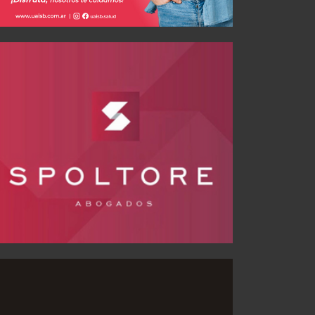
Árbitro e historial ante Vélez Sarsfield
AGO 02, 2026