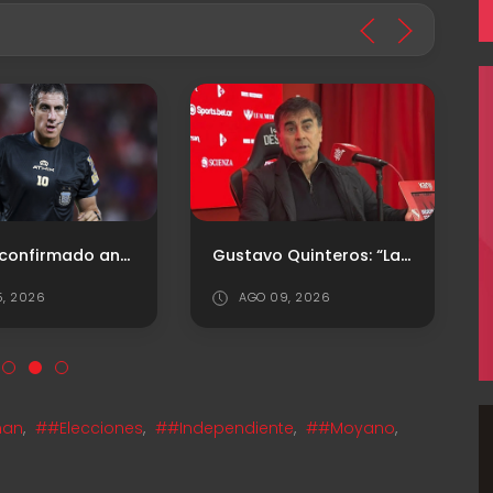
Árbitro confirmado ante la Lepra
Gustavo Quinteros: “Lamentablemente, el mercado de pases para nosotros es imposible"
5, 2026
AGO 09, 2026
an
,
##Elecciones
,
##Independiente
,
##Moyano
,