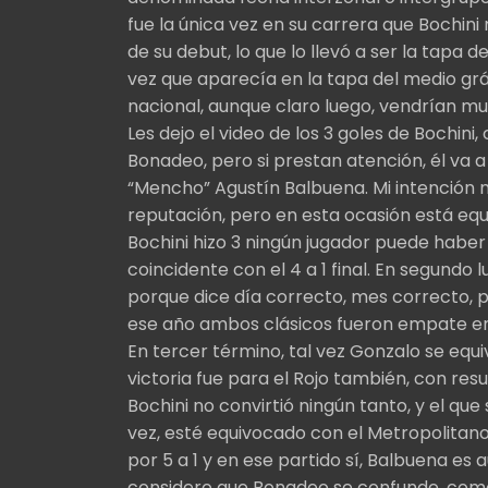
fue la única vez en su carrera que Bochin
de su debut, lo que lo llevó a ser la tapa d
vez que aparecía en la tapa del medio grá
nacional, aunque claro luego, vendrían m
Les dejo el video de los 3 goles de Bochin
Bonadeo, pero si prestan atención, él va 
“Mencho” Agustín Balbuena. Mi intención n
reputación, pero en esta ocasión está equi
Bochini hizo 3 ningún jugador puede haber
coincidente con el 4 a 1 final. En segundo 
porque dice día correcto, mes correcto, p
ese año ambos clásicos fueron empate en
En tercer término, tal vez Gonzalo se equi
victoria fue para el Rojo también, con resu
Bochini no convirtió ningún tanto, y el que 
vez, esté equivocado con el Metropolita
por 5 a 1 y en ese partido sí, Balbuena es 
considero que Bonadeo se confunde, co