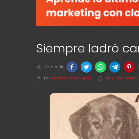
Siempre ladró 
Compartir
Por
Aldana Selene Valdéz
domingo, marzo 2