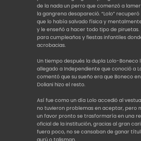
de la nada un perro que comenzó a lamerle
la gangrena desapareció. “Lolo” recuperó l
que lo había salvado física y mentalment
y le enseñó a hacer todo tipo de piruetas
para cumpleaños y fiestas infantiles don
acrobacias.
Un tiempo después la dupla Lolo-Boneco ll
allegado a Independiente que conoció a Lol
comentó que su sueño era que Boneco entr
Doliani hizo el resto.
Así fue como un día Lolo accedió al vestua
no tuvieron problemas en aceptar, pero
un favor pronto se trasformaría en una rel
oficial de la institución, gracias al gran c
fuera poco, no se cansaban de ganar títu
gurú o talisman.