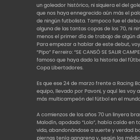
un goleador histórico, ni siquiera el del 
que nos haya ennegrecido aún más el palad
de ningún futbolista. Tampoco fue el deb
alguna de las tantas copas de los 70, ni 
menos el primer día de trabajo de algún d
Para empezar a hablar de este debut, voy
“Pipo” Ferreiro: “SE CANSÓ SE SALIR CAMPE
famoso que haya dado la historia del fÚtbo
Copa Libertadores.
Es que ese 24 de marzo frente a Racing Bo
equipo, llevado por Pavoni, y aquí les voy a
más multicampeón del fútbol en el mundo
A comienzos de los años 70 un linyera bra
Malodín, apodado “Lolo”, había caído en ta
vida, abandonándose a suerte y verdad ba
piernas tenía gangrena y, según los médico