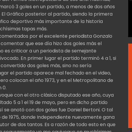
i marcó 3 goles en un partido, a menos de dos años
e El Gráfico posterior al partido, siendo la primera
fico deportivo más importante de la historia
uchísimas tapas más.
i, comentados por el excelente periodista Gonzalo
a comentar que ese día hizo dos goles más el
o es criticar a un periodista de semejante
vocado. En primer lugar el partido terminó 4 a 1, si
 convertido dos goles más, sino no sería
lugar el partido aparece mal fechado en el video,
ero colocan el año 1973, y en el Metropolitano de
 0.
voque con el otro clásico disputado ese año, cuya
ltado 5 a 1 el 19 de mayo, pero en dicho partido
sí se anotó con dos goles fue Daniel Bertoni. O tal
no de 1975, donde Independiente nuevamente gana
autor de dos tantos. Es a razón de todo esto en que
mo seguramente yo me equivoque en muchísimas