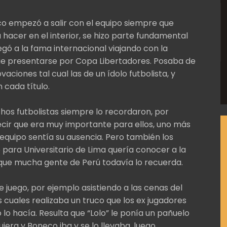
o empezó a salir con el equipo siempre que
 hacer en el interior, se hizo parte fundamental
egó a la fama internacional viajando con la
ue presentarse por Copa Libertadores. Posaba de
aciones tal cual las de un ídolo futbolista, y
 cada título.
chos futbolistas siempre lo recordaron, por
decir que era muy importante para ellos, uno más
el equipo sentía su ausencia. Pero también los
 para Universitario de Lima quería conocer a la
que mucha gente de Perú todavía lo recuerda.
uego, por ejemplo asistiendo a las cenas del
 cuales realizaba un truco que los ex jugadores
lo hacía. Resulta que “Lolo” le ponía un pañuelo
iera y Boneco iba y se lo llevaba, luego