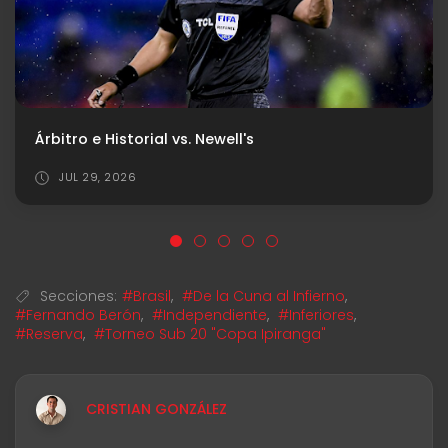
Último antecedente vs. Estudiantes (LP)
JUL 24, 2026
Secciones:
#Brasil
,
#De la Cuna al Infierno
,
#Fernando Berón
,
#Independiente
,
#Inferiores
,
#Reserva
,
#Torneo Sub 20 "Copa Ipiranga"
CRISTIAN GONZÁLEZ