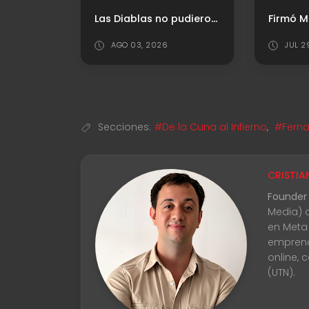
Las Diablas no pudieron en su visita al River Camp
Firmó Mele: Estos son los arqueros uruguayos que dejaron una huella en Independiente
JUL 29, 2026
JUL 3
Secciones:
#De la Cuna al Infierno
,
#Ferna
CRISTIA
Founder
Media) 
en Meta
emprend
online, 
(UTN).