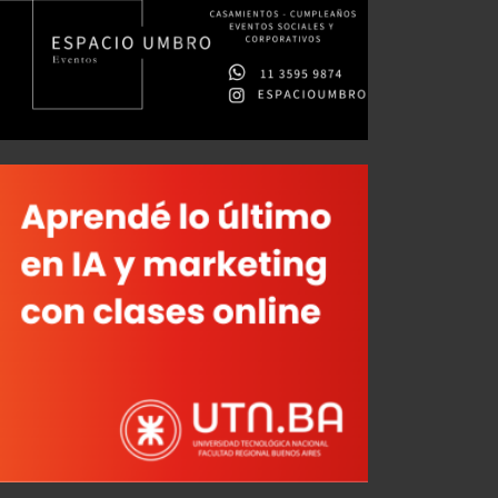
Iván Marcone: "La cinta de capitán es algo simbólico"
JUL 26, 2026