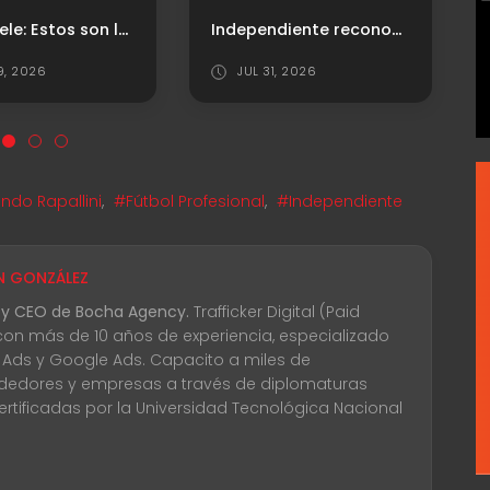
Independiente reconoció a Gabriel Ávalos y Santiago Arias en la previa del triunfo
¡Esto dejó la victoria en casa!
1, 2026
JUL 31, 2026
ndo Rapallini
,
#Fútbol Profesional
,
#Independiente
N GONZÁLEZ
 y CEO de Bocha Agency.
Trafficker Digital (Paid
con más de 10 años de experiencia, especializado
 Ads y Google Ads. Capacito a miles de
edores y empresas a través de diplomaturas
certificadas por la Universidad Tecnológica Nacional