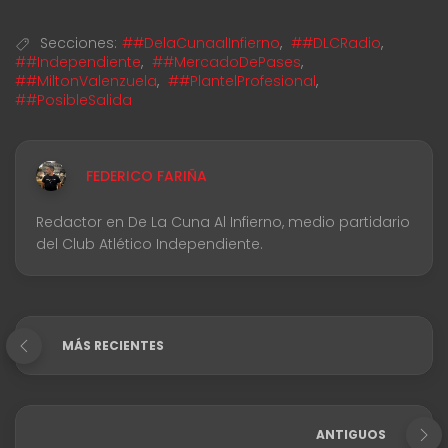
Secciones:
##DelaCunaalInfierno
,
##DLCRadio
,
##Independiente
,
##MercadoDePases
,
##MiltonValenzuela
,
##PlantelProfesional
,
##PosibleSalida
FEDERICO FARIÑA
Redactor en De La Cuna Al Infierno, medio partidario
del Club Atlético Independiente.
MÁS RECIENTES
ANTIGUOS