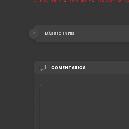
##Paranaense
,
##Reclamo
,
#Independient
MÁS RECIENTES
COMENTARIOS