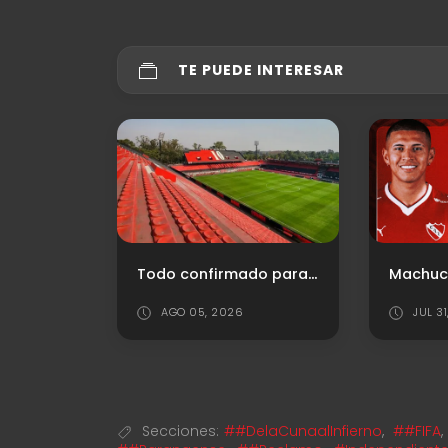
TE PUEDE INTERESAR
Próximas fechas confirmadas para el "Rojo"
Todo confirmado para el cruce entre Independiente y Atlético Tucumán
AGO 05, 2026
JUL 3
Secciones:
##DelaCunaalInfierno
,
##FIFA
,