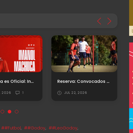
Machuca es Oficial: Independiente presentó al extremo
Reserva: Convocados vs. Independiente Rivadavia de Mendoza
1, 2026
1
JUL 22, 2026
##Futbol
,
##Godoy
,
##LeoGodoy
,