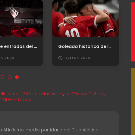
Venta de entradas del "Rojo" vs. Platense
Goleada historica de la reserva
5, 2026
AGO 05, 2026
Infierno
,
##FutsalMasculino
,
##GloriasDeTigre
,
taDeEntradas
Al Infierno, medio partidario del Club Atlético