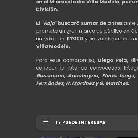
en el Microestadio Villa Modelo, por
División.
El
"Rojo"
buscará sumar de a tres
ante u
promete un gran marco de público en Gerl
un valor de
$7000
y se venderán de ma
Villa Modelo.
Para este compromiso,
Diego Pela,
dir
conocer la lista de convocados, integ
Gassmann, Aunchayna, Flores Iengo, R
Fernández, N. Martínez y G. Martínez.
TE PUEDE INTERESAR