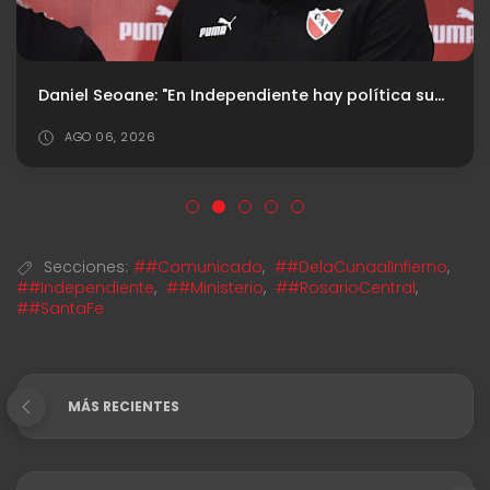
Daniel Seoane: "En Independiente hay política sucia, con instalación constante de mentiras"
AGO 06, 2026
Secciones:
##Comunicado
,
##DelaCunaalInfierno
,
##Independiente
,
##Ministerio
,
##RosarioCentral
,
##SantaFe
MÁS RECIENTES