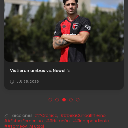
Vistieron ambas vs. Newell's
JUL 28, 2026
Secciones:
##Crónica
,
##DelaCunaalInfierno
,
##FutsalFemenino
,
##Huracán
,
##Independiente
,
##TorneoAFAFutsal