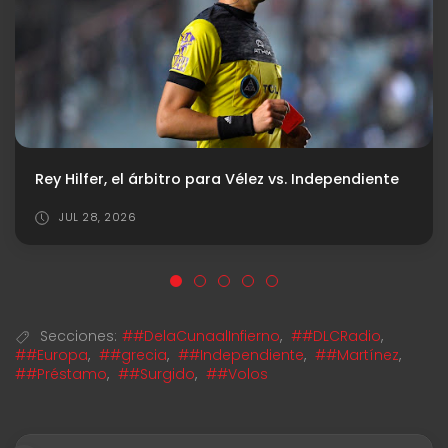
Santiago Lencina fue ofrecido a Independiente y es analizado
JUL 23, 2026
Secciones:
##DelaCunaalInfierno
,
##DLCRadio
,
##Europa
,
##grecia
,
##Independiente
,
##Martínez
,
##Préstamo
,
##Surgido
,
##Volos