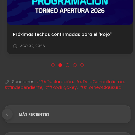
Próximas fechas confirmadas para el "Rojo"
AGO 02, 2026
Secciones:
###Declaración
,
##DelaCunaalInfierno
,
##Independiente
,
##RodrigoRey
,
##TorneoClausura
MÁS RECIENTES