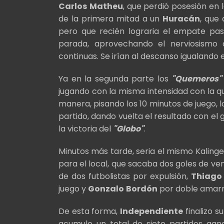
Carlos
Matheu
, que perdió posesión en 
de la primera mitad a un
Huracán
, que 
pero que recién lograria el empate pa
parada, aprovechando el nerviosismo
continuas. Se irían al descanso igualando 
Ya en la segunda parte los
"Quemeros
jugando con la misma intensidad con la q
manera, pisando los 10 minutos de juego, 
partido, dando vuelta el resultado con el 
la victoria del
"Globo"
.
Minutos más tarde, seria el mismo Kalinger
para el local, que sacaba dos goles de vent
de dos futbolistas por expulsión,
Thiago
juego y
Gonzalo
Bordón
por doble amarri
De esta forma,
Independiente
finalizo s
acumulo un total de siete partidos gan