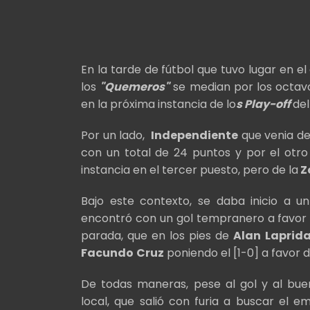
En la tarde de fútbol que tuvo lugar en e
los
"Quemeros"
se median por los octavos
en la próxima instancia de lo
s Play-off
de
Por un lado,
Independiente
que venia de 
con un total de 24 puntos y por el otr
instancia en el tercer puesto, pero de la
Z
Bajo este contexto, se daba inicio a 
encontró con un gol tempranero a favor
parada, que en los pies de
Alan
Laprid
Facundo
Cruz
poniendo el [1-0] a favor d
De todas maneras, pese al gol y al bu
local, que salió con furia a buscar el 