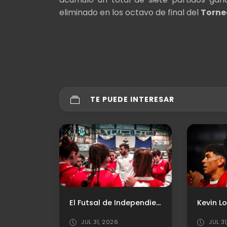
eliminado en los octavo de final del
Torne
TE PUEDE INTERESAR
El Futsal de Independiente ya conoce a sus próximos rivales en la Copa Argentina
Kevin Lomonaco: "Estamos muy contentos y esperamos seguir por este camino"
JUL 31, 2026
JUL 2