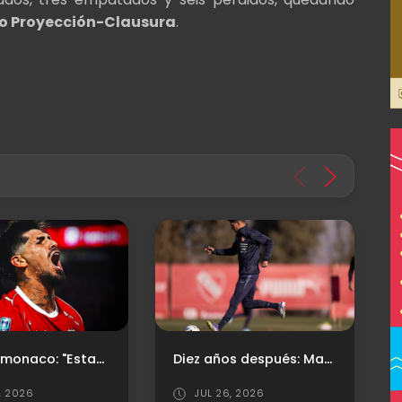
o Proyección-Clausura
.
Diez años después: Maximiliano Meza volvió a jugar con la camiseta de Independiente
El "Rojo" presentó su nueva camiseta titular
6, 2026
JUL 29, 2026