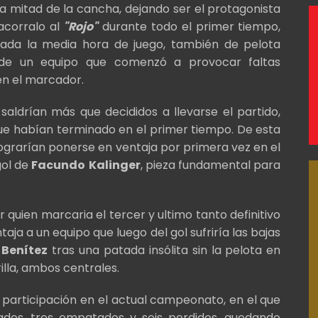
la mitad de la cancha, dejando ser el protagonista
acorralo al
"Rojo"
durante todo el primer tiempo,
sada la media hora de juego, también de pelota
 de un equipo que comenzó a provocar faltas
en el marcador.
"
saldrían más que decididos a llevarse el partido,
ue habían terminado en el primer tiempo. De esta
lograrían ponerse en ventaja por primera vez en el
gol de
Facundo
Kalinger
, pieza fundamental para
 quien marcaria el tercer y ultimo tanto definitivo
aja a un equipo que luego del gol sufriría las bajas
Benítez
tras una patada insólita sin la pelota en
lla, ambos centrales.
u participación en el actual campeonato, en el que
ados, tres empatados y seis perdidos, quedando