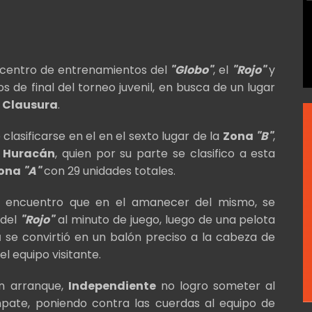
l centro de entrenamientos del
"Globo"
, el
"Rojo"
y
 de final del torneo juvenil, en busca de un lugar
l
Clausura
.
clasificarse en el en el sexto lugar de la
Zona
"B"
,
o
Huracán
, quien por su parte se clasifico a esta
ona
"A"
con 29 unidades totales.
un encuentro que en el amanecer del mismo, se
 del
"Rojo"
al minuto de juego, luego de una pelota
a
se convirtió en un balón preciso a la cabeza de
el equipo visitante.
en arranque,
Independiente
no logro someter al
empate, poniendo contra las cuerdas al equipo de