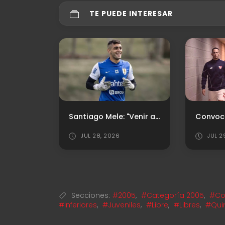
TE PUEDE INTERESAR
Último antecedente ante Vélez
Santiago Mele: "Venir acá era mi deseo"
JUL 28, 2026
JUL 2
Secciones:
#2005
,
#Categoría 2005
,
#Co
#Inferiores
,
#Juveniles
,
#Libre
,
#Libres
,
#Qui