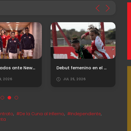
Convocados ante Newell’s
Debut femenino en el Clausura
9, 2026
JUL 25, 2026
ntrato
,
#De la Cuna al Infierno
,
#Independiente
,
nta