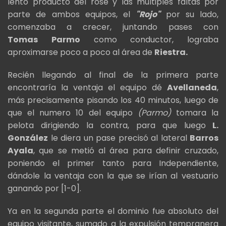
lento producto del rose y las múltiples faltas por
parte de ambos equipos, el
"Rojo"
por su lado,
comenzaba a crecer, juntando pases con
Tomas
Parmo
como conductor, lograba
aproximarse poco a poco al área de
Riestra.
Recién llegando al final de la primera parte
encontraría la ventaja el equipo dé
Avellaneda
,
más precisamente pisando los 40 minutos, luego de
que el numero 10 del equipo
(Parmo)
tomara la
pelota dirigiendo la contra, para que luego
L.
González
le diera un pase precisó al lateral
Barros
Ayala
, que se metió al área para definir cruzado,
poniendo el primer tanto para Independiente,
dándole la ventaja con la que se irían al vestuario
ganando por [1-0].
Ya en la segunda parte el dominio fue absoluto del
equipo visitante, sumado a la expulsión tempranera