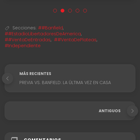
Secciones:
##Banfield
,
##EstadioLibertadoresDeAmerica
,
##VentaDeEntradas
,
##VentaDePlateas
,
#Independiente
MÁS RECIENTES
PREVIA VS. BANFIELD: LA ÚLTIMA VEZ EN CASA
ANTIGUOS