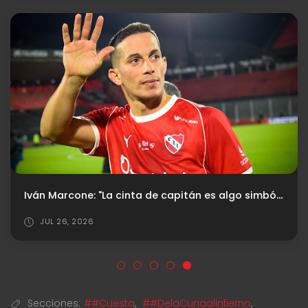
Iván Marcone: "La cinta de capitán es algo simbólico"
JUL 26, 2026
Secciones:
##Cuesta
,
##DelaCunaalInfierno
,