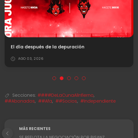
El día después de la depuración
AGO 03, 2026
Secciones:
####DeLaCunaAlInfierno
,
##Abonados
,
##Afa
,
##Socios
,
#Independiente
MÁS RECIENTES
SE REFLOTA LA NEGOCIACIÓN POR BISANZ