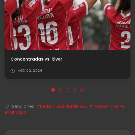
Árbitro e historial ante Platense
AGO 06, 2026
Secciones:
#De la Cuna al Infierno
,
#Independiente
,
#Puntajes