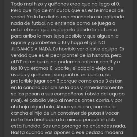
Todo mal hizo y quiñones creo que no llego al 0.
Pero que hijo de mil putas que es este imbecil de
vacari. Ya lo he dicho, ese muchacho no entiende
nada de futbol. No entiende como se juega a
esto. el cree que es pegarle desde la defensa
para arriba lo mas lejos posible y que alguien la
agarre y gambetee a 10 y haga el gol. NO
JUGAMOS A NADA. Es horrible ver a este equipo. Es
verdad que es el peor plantel de la historia, pero
el DT es un burro, no podemos enterar con 9 y a
los 10 ya eramos 8. Sporle , el caballo viejo de
avalos y quiñones, son puntos en contra. es
preferible jugar con 8 porque como esos 3 estan
en la cancha por ahi se la das y inmediatamente
se las pasan a sus compañeros (obvio del equipo
rival). el caballo viejo al menos antes corria, y por
ahi baja algun bolo. Ahora ya ni eso, camina la
cancha el hijo de un container de putas!! Vacari
no te han hechado a la mierda porque el club
esta fundido. Sos una poronga no entendes nada.
Hasta cuando vas aponer a ese pedazo madera