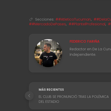
Secciones:
##AtleticoTucuman
,
##DelaCu
##MercadoDePases
,
##PlantelProfesional
,
#
FEDERICO FARIÑA
Redactor en De La Cuna 
Independiente.
MÁS RECIENTES
EL CLUB SE PRONUNCIÓ TRAS LA POLÉMICA
DEL ESTADIO