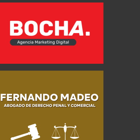
Santiago Lencina fue ofrecido a Independiente y es analizado
Lo positivo, lo negativo y los puntajes ante Newell‘s
JUL 23, 2026
JUL 30, 2026