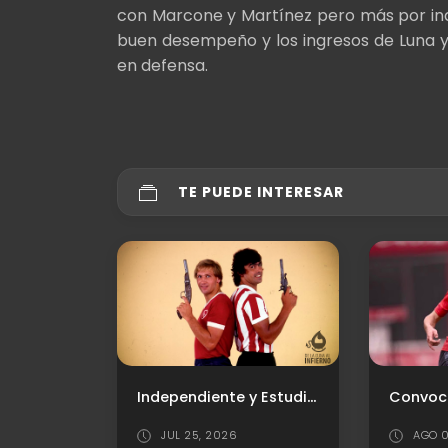
con Marcone y Martínez pero más por indi
buen desempeño y los ingresos de Luna y 
en defensa.
TE PUEDE INTERESAR
La previa ante Newell’s: horario, TV, y posibles formaciones
Independiente y Estudiantes: la rivalidad que marcó una época
Convoc
JUL 25, 2026
AGO 0