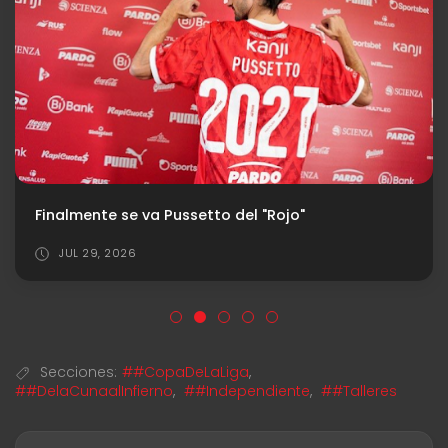
Finalmente se va Pussetto del "Rojo"
JUL 29, 2026
Secciones:
##CopaDeLaLiga
,
##DelaCunaalInfierno
,
##Independiente
,
##Talleres