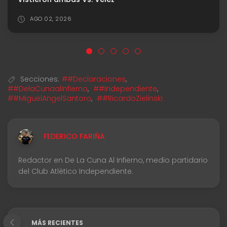
JUL 23, 2026
Secciones:
##Declaraciones
,
##DelaCunaalInfierno
,
##Independiente
,
##MiguelAngelSantoro
,
##RicardoZielinski
FEDERICO FARIÑA
Redactor en De La Cuna Al Infierno, medio partidario
del Club Atlético Independiente.
MÁS RECIENTES