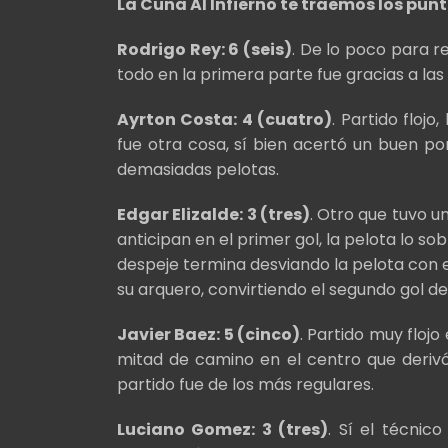
La Cuna Al Infierno te traemos los punt
Rodrigo Rey: 6 (seis)
. De lo poco para r
todo en la primera parte fue gracias a las
Ayrton Costa: 4 (cuatro)
. Partido flojo
fue otra cosa, sí bien acertó un buen po
demasiadas pelotas.
Edgar Elizalde: 3 (tres)
. Otro que tuvo u
anticipan en el primer gol, la pelota lo so
despeje termina desviando la pelota con 
su arquero, convirtiendo el segundo gol de 
Javier Baez: 5 (cinco)
. Partido muy floj
mitad de camino en el centro que derivó
partido fue de los más regulares.
Luciano Gomez: 3 (tres)
. Sí el técnic