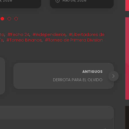
9, 2026
AGO 06, 2026
ta
,
#Fecha 24
,
#Independiente
,
#Libertadores de
's
,
#Torneo Binance
,
#Torneo de Primera Division
ANTIGUOS
DERROTA PARA EL OLVIDO