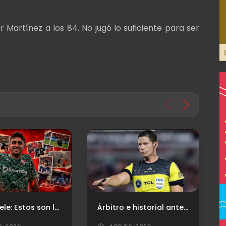
or Martínez a los 84. No jugó lo suficiente para ser
Firmó Mele: Estos son los arqueros uruguayos que dejaron una huella en Independiente
Árbitro e historial ante Platense