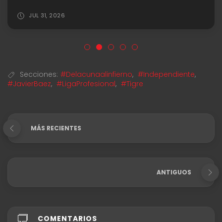
JUL 31, 2026
Secciones:
#Delacunaalinfierno
,
#Independiente
,
#JavierBaez
,
#LigaProfesional
,
#Tigre
MÁS RECIENTES
ANTIGUOS
COMENTARIOS