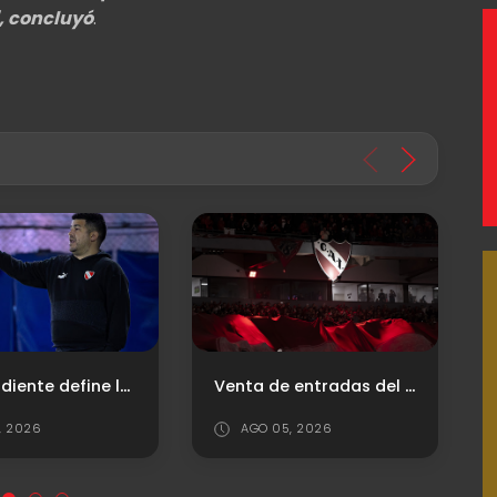
, concluyó
.
Venta de entradas del "Rojo" vs. Platense
Firmó Mele: Estos son los arqueros uruguayos que dejaron una huella en Independiente
O 05, 2026
JUL 29, 2026