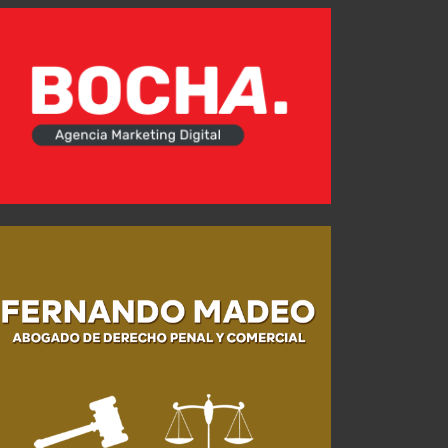
Fedorco: "Debemos corregir y ser un equipo más confiable"
JUL 24, 2026