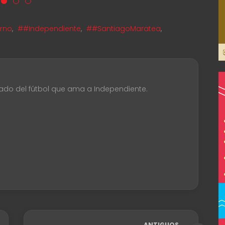
erno
,
##Independiente
,
##SantiagoMaratea
,
ado del fútbol que ama a Independiente.
ANTIGUOS