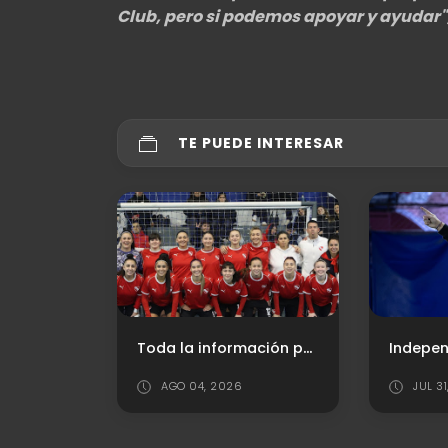
Club, pero si podemos apoyar y ayudar"
TE PUEDE INTERESAR
Toda la información para el duelo de "Las Diablas" en Copa Argentina
Independiente define los convocados y la venta de entradas para recibir a River
26
JUL 31, 2026
AG