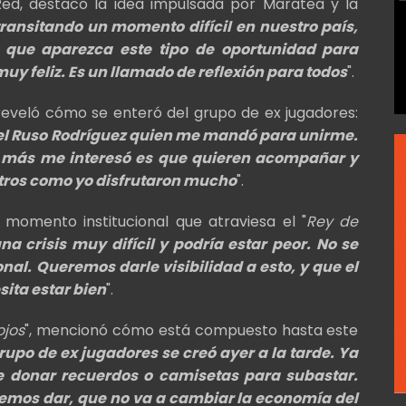
 Red, destacó la idea impulsada por Maratea y la
ransitando un momento difícil en nuestro país,
 y que aparezca este tipo de oportunidad para
y feliz. Es un llamado de reflexión para todos
".
 reveló cómo se enteró del grupo de ex jugadores:
 el Ruso Rodríguez quien me mandó para unirme.
ue más me interesó es que quieren acompañar y
otros como yo disfrutaron mucho
".
l momento institucional que atraviesa el "
Rey de
 crisis muy difícil y podría estar peor. No se
al. Queremos darle visibilidad a esto, y que el
ita estar bien
".
ojos
", mencionó cómo está compuesto hasta este
grupo de ex jugadores se creó ayer a la tarde. Ya
 de donar recuerdos o camisetas para subastar.
mos dar, que no va a cambiar la economía del