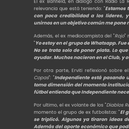
El ex Banfield, en diálogo con Radio La
relevancia que está teniendo: "
Estamos t
con poca credibilidad a los líderes,
unirnos en un objetivo común me pone mu
Además, el ex mediocampista del "
Rojo
"
"
Yo estoy en el grupo de Whatsapp. Fue
No se trata solo de poner plata. Lo q
ayudar. Muchos nacieron en el Club, y 
Por otra parte, Erviti reflexionó sobre e
Copas
": "
Independiente está pasando una
toma dimensión del momento institucion
fútbol entienda que Independiente neces
Por ultimo, el ex volante de los "
Diablos R
momento el grupo de ex futbolistas: "
El 
se triplicó. Algunos ya tiraron ideas
Además del aporte económico que pode