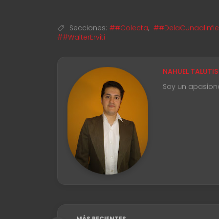
Secciones:
##Colecta
,
##DelaCunaalInfi
##WalterErviti
NAHUEL TALUTIS
Soy un apasion
MÁS RECIENTES