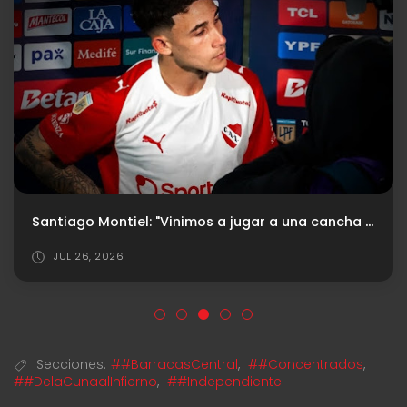
Santiago Montiel: "Vinimos a jugar a una cancha muy difícil"
JUL 26, 2026
Secciones:
##BarracasCentral
,
##Concentrados
,
##DelaCunaalInfierno
,
##Independiente