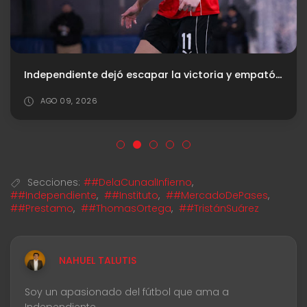
Independiente dejó escapar la victoria y empató ante Estrella de Boedo
AGO 09, 2026
Secciones:
##DelaCunaalInfierno
,
##Independiente
,
##Instituto
,
##MercadoDePases
,
##Prestamo
,
##ThomasOrtega
,
##TristánSuárez
NAHUEL TALUTIS
Soy un apasionado del fútbol que ama a