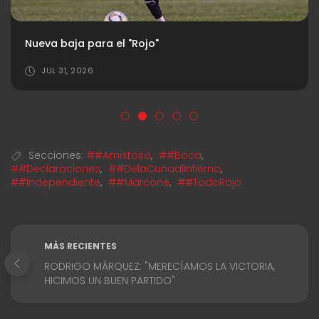
Toda la información para el duelo de "Las Diablas" en Copa Argentina
AGO 04, 2026
Secciones:
##Amistoso
,
##Boca
,
##Declaraciones
,
##DelaCunaalInfierno
,
##Independiente
,
##Marcone
,
##TodoRojo
MÁS RECIENTES
RODRIGO MÁRQUEZ: "MERECÍAMOS LA VICTORIA,
HICIMOS UN BUEN PARTIDO"