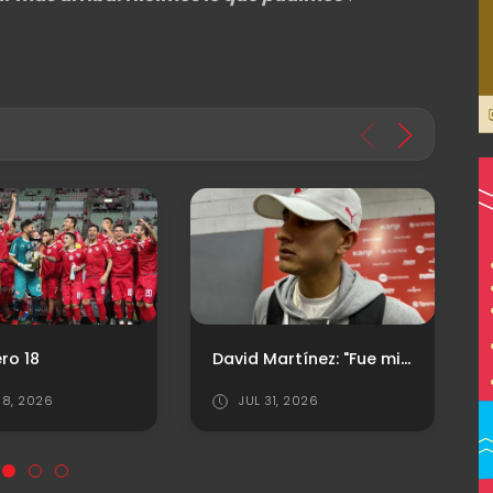
David Martínez: "Fue mi decisión volver a Independiente"
4 de agosto de 1904: nace el "Rey de Copas"
1, 2026
AGO 04, 2026