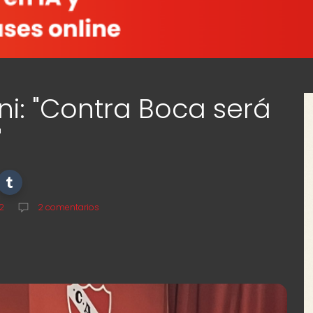
oni: "Contra Boca será
"
2
2 comentarios