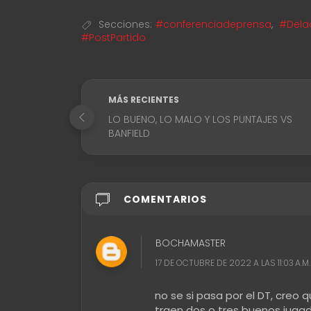
Secciones:
#conferenciadeprensa
,
#Delac
#PostPartido
MÁS RECIENTES
LO BUENO, LO MALO Y LOS PUNTAJES VS
BANFIELD
COMENTARIOS
BOCHAMASTER
17 DE OCTUBRE DE 2022 A LAS 11:03 A.M.
no se si pasa por el DT, creo q
traen dos o tres buenos juga