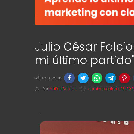
Julio César Falci
mi último partido
Compartir
Por
Matías Galletti
domingo, octubre 16, 202