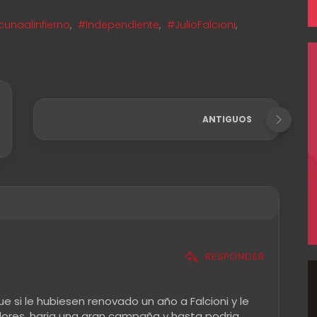
unaalinfierno
,
#Independiente
,
#JulioFalcioni
,
ANTIGUOS
RESPONDER
ue si le hubiesen renovado un año a Falcioni y le
dores, haria una gran campaña y hasta podria