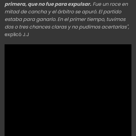
primera, que no fue para expulsar.
Fue un roce en
mitad de cancha y el árbitro se apuró. El partido
estaba para ganarlo. En el primer tiempo, tuvimos
dos o tres chances claras y no pudimos acertarlas",
explicó J.J