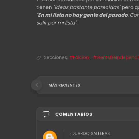
tienen
"ideas bastante parecidas"
pero q
"
En mi lista no hay gente del pasado
. Co
salir por mi lista"
.
Secciones:
#Falcioni
,
#GenteDeIndependi
MÁS RECIENTES
COMENTARIOS
EDUARDO SALLERAS