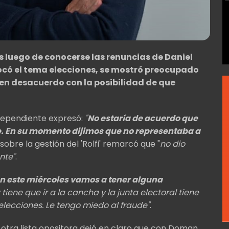
 luego de conocerse las renuncias de Daniel
ocó el tema elecciones, se mostró preocupado
 en desacuerdo con la posibilidad de que
ndependiente expresó:
"
No estaría de acuerdo que
te. En su momento dijimos que no representaba a
sobre la gestión del 'Rolfi' remarcó que "
no dio
nte"
.
n este miércoles vamos a tener alguna
 tiene que ir a la cancha y la junta electoral tiene
lecciones. Le tengo miedo al fraude"
.
a otra lista opositora dejó en claro que con Doman