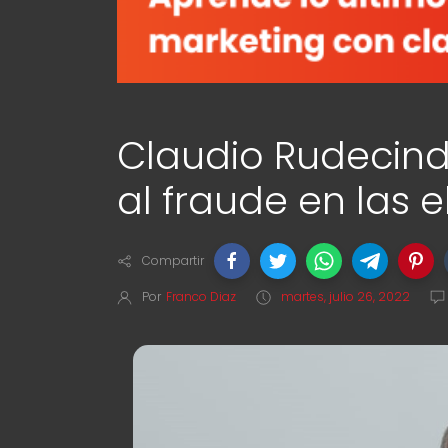
Claudio Rudecind
al fraude en las 
Compartir
Por
Franco Diaz
martes, julio 26, 2022