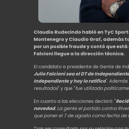
Claudio Rudecindo habló en TyC Sports
Montenegro y Claudio Graf, además
t
por un posible fraude y contó que está
Falcioni llegue a la dirección técnica.
El candidato a presidente de Gente de I
Julio Falcioni sea el DT de Independien
Independiente y hoy lo ratifico
". Además 
resultados
" y que "
fue utilizado políticame
En cuanto a las elecciones declaró: "
Recié
novedad
. La gente el partido contra River
que poner el 7 de agosto como fecha de e
Tras ser consultado por su relación con l