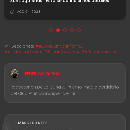
Santiago Arias: "Esto se define en los detalles"
AGO 04, 2026
Secciones:
##DelaCunaalInfierno
,
##Independiente
,
##JuanCazares
,
##Renovaciones
FEDERICO FARIÑA
Redactor en De La Cuna Al Infierno, medio partidario
del Club Atlético Independiente.
MÁS RECIENTES