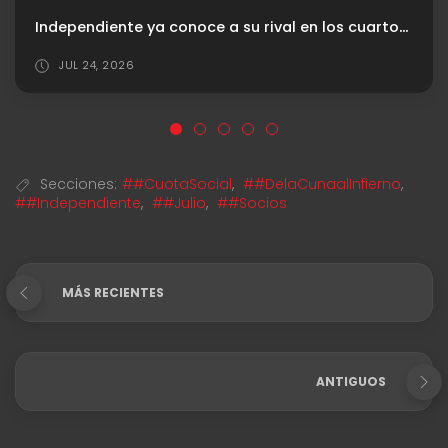
Independiente ya conoce a su rival en los cuartos de final de la Copa de Oro
JUL 24, 2026
Secciones:
##CuotaSocial
,
##DelaCunaalInfierno
,
##Independiente
,
##Julio
,
##Socios
MÁS RECIENTES
ANTIGUOS