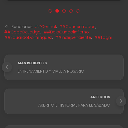
Secciones:
##Central
,
##Concentrados
,
##CopaDeLaLiga
,
##DelaCunaalInfierno
,
##EduardoDomínguez
,
##Independiente
,
##Togni
MÁS RECIENTES
ENTRENAMIENTO Y VIAJE A ROSARIO
ANTIGUOS
ARBRITO E HISTORIAL PARA EL SÁBADO