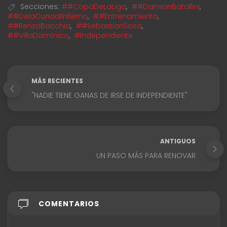
Secciones:
##CopaDeLaLiga
,
##DamianBatallini
,
##DelaCunaalInfierno
,
##Entrenamiento
,
##RenzoBacchia
,
##SebastianSosa
,
##VillaDomínico
,
#Independiente
MÁS RECIENTES
"NADIE TIENE GANAS DE IRSE DE INDEPENDIENTE"
ANTIGUOS
UN PASO MÁS PARA RENOVAR
COMENTARIOS