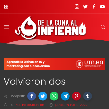
Volvieron dos
Compartir
Por
Nadine Koursanlian
jueves, marzo 10, 2022