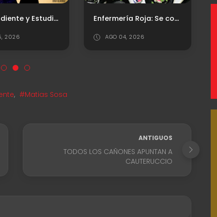
Independiente y Estudiantes: la rivalidad que marcó una época
Enfermería Roja: Se conoció la lesión de Leo Godoy
5, 2026
AGO 04, 2026
ente
,
#Matias Sosa
ANTIGUOS
TODOS LOS CAÑONES APUNTAN A
CAUTERUCCIO