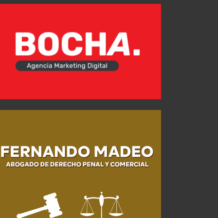
Horas decisivas: ¿Será el último partido de Kevin Lomónaco en el Rojo?
AGO 03, 2026