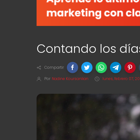
Contando los día
Compartir
Por
Nadine Koursanlian
lunes, febrero 07, 2