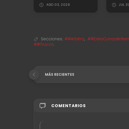
AGO 03, 2026
JUL 31, 
Secciones:
##Arbitro
,
##DelaCunaalInfier
##Trucco
MÁS RECIENTES
COMENTARIOS