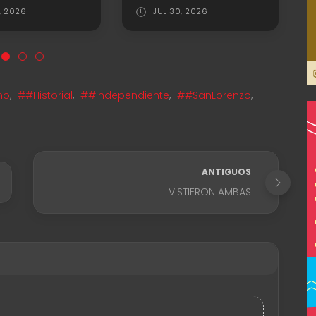
2026
JUL 30, 2026
no
,
##Historial
,
##Independiente
,
##SanLorenzo
,
ANTIGUOS
VISTIERON AMBAS