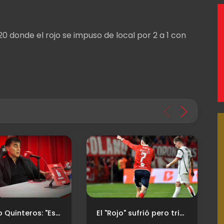
20 donde el rojo se impuso de local por 2 a 1 con
Gustavo Quinteros: "Es urgente incorporar un jugador"
El "Rojo" sufrió pero triunfó ante Newell's