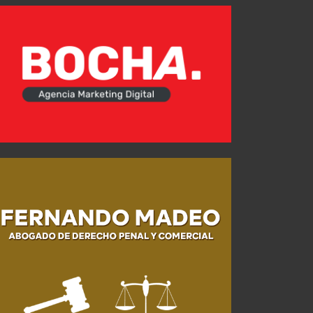
Los zagueros que se analizan si se va Kevin Lomónaco
Historial ante Newell's