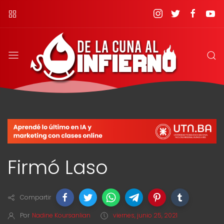
Firmó Laso
Compartir
Por
Nadine Koursanlian
viernes, junio 25, 2021