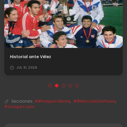
Historial ante Vélez
JUL 31, 2026
Secciones:
##Independiente
,
##MercadoDePases
,
#Joaquin Laso