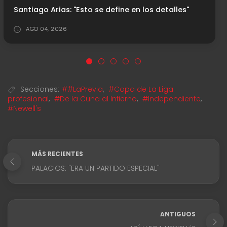
Así llega Estudiantes de La Plata
JUL 25, 2026
Secciones:
##LaPrevia
,
#Copa de La Liga
profesional
,
#De la Cuna al Infierno
,
#Independiente
,
#Newell's
MÁS RECIENTES
PALACIOS: "ERA UN PARTIDO ESPECIAL"
ANTIGUOS